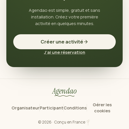
Agendao est simple, gratuit et sans
installation. Créez votre première
activité en quelques minutes.
Créer une activité
J’ai une réservation
Agendao
Gérer les
Organisateur
Participant
Conditions
cookies
© 2026 · Conçu en France